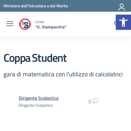
Vai ai contenuti
Vai al menu di navigazione
Vai al footer
Ministero dell'Istruzione e del Merito
Op
Liceo
"G. Stampacchia"
Coppa Student
gara di matematica con l'utilizzo di calcolatrici
Dirigente Scolastico
0
Dirigente Scolastico