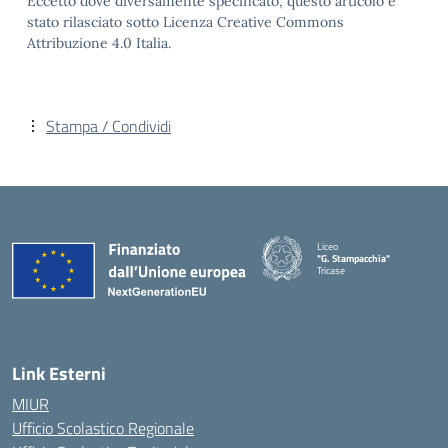
Eccetto dove diversamente specificato, questo articolo è
stato rilasciato sotto Licenza Creative Commons
Attribuzione 4.0 Italia.
Stampa / Condividi
Liceo
"G. Stampacchia"
Tricase
Link Esterni
MIUR
Ufficio Scolastico Regionale