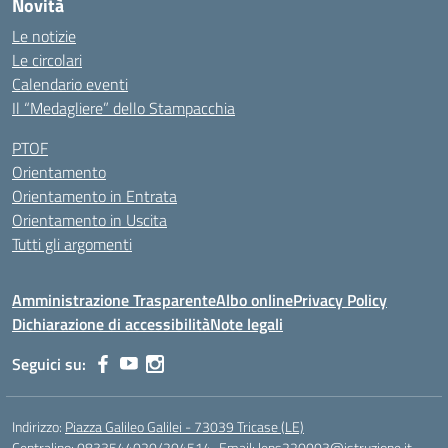
Novità
Le notizie
Le circolari
Calendario eventi
Il “Medagliere” dello Stampacchia
PTOF
Orientamento
Orientamento in Entrata
Orientamento in Uscita
Tutti gli argomenti
Amministrazione Trasparente
Albo online
Privacy Policy
Dichiarazione di accessibilità
Note legali
Seguici su:
Indirizzo:
Piazza Galileo Galilei - 73039 Tricase (LE)
Centralino:
0833544020/204514
Email:
leps220003@istruzione.it