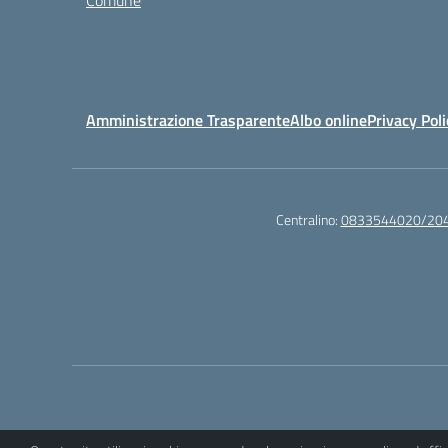
Comune
Amministrazione Trasparente
Albo online
Privacy Poli
Centralino:
0833544020/20