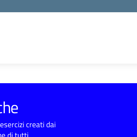
che
sercizi creati dai
e di tutti.