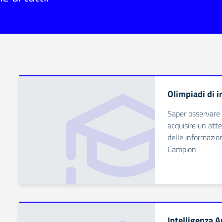
Olimpiadi di 
Saper osservare 
acquisire un att
delle informazion
Campion
Intelligenza Ar