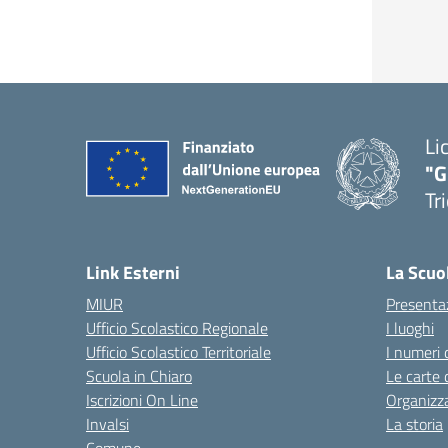
Li
"G
Tr
Link Esterni
La Scuo
MIUR
Presenta
Ufficio Scolastico Regionale
I luoghi
Ufficio Scolastico Territoriale
I numeri 
Scuola in Chiaro
Le carte 
Iscrizioni On Line
Organizz
Invalsi
La storia