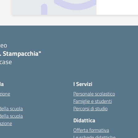
ceo
. Stampacchia"
icase
la
I Servizi
zione
Personale scolastico
Famiglie e studenti
della scuola
Percorsi di studio
della scuola
Didattica
azione
Offerta formativa
Le schede didattiche