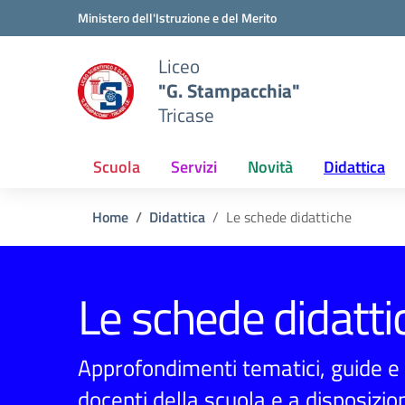
Vai ai contenuti
Vai al menu di navigazione
Vai al footer
Ministero dell'Istruzione e del Merito
Liceo
"G. Stampacchia"
Tricase
Scuola
Servizi
Novità
Didattica
Home
Didattica
Le schede didattiche
Le schede didatti
Approfondimenti tematici, guide e e
docenti della scuola e a disposizion