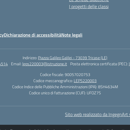
I progetti delle classi
cy
Dichiarazione di accessibilità
Note legali
Indirizzo:
Piazza Galileo Galilei - 73039 Tricase (LE)
4514
Email:
leps220003@istruzione.it
Posta elettronica certificata (PEC):
Codice fiscale: 90057020753
Codice meccanografico:
LEPS220003
Codice Indice delle Pubbliche Amministrazioni (IPA): 8SH4634M
Codice unico di fatturazione (CUF): UFOZ7S
Sito web realizzato da IngegnArt s