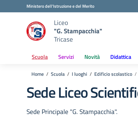
Vai ai contenuti
Vai al menu di navigazione
Vai al footer
Ministero dell'Istruzione e del Merito
Liceo
"G. Stampacchia"
Tricase
Scuola
Servizi
Novità
Didattica
Home
Scuola
I luoghi
Edificio scolastico
Sede Liceo Scientif
Sede Principale "G. Stampacchia".