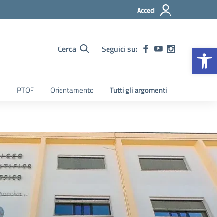
Accedi
Op
Cerca
Seguici su:
PTOF
Orientamento
Tutti gli argomenti