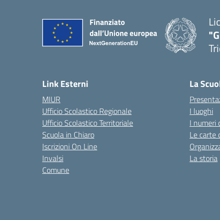
Li
"G
Tr
Link Esterni
La Scuo
MIUR
Presenta
Ufficio Scolastico Regionale
I luoghi
Ufficio Scolastico Territoriale
I numeri 
Scuola in Chiaro
Le carte 
Iscrizioni On Line
Organizz
Invalsi
La storia
Comune