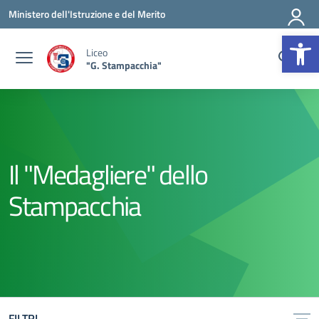
Vai ai contenuti
Vai al menu di navigazione
Vai al footer
Ministero dell'Istruzione e del Merito
Op
Liceo
"G. Stampacchia"
Il "Medagliere" dello
Stampacchia
FILTRI