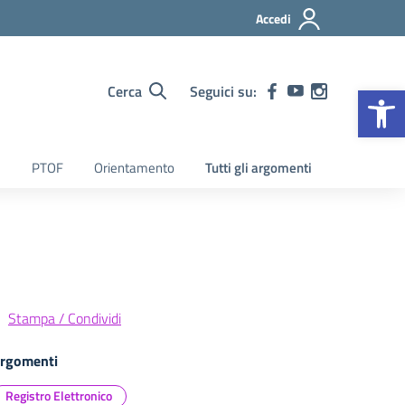
Accedi
Op
Cerca
Seguici su:
PTOF
Orientamento
Tutti gli argomenti
Stampa / Condividi
rgomenti
Registro Elettronico