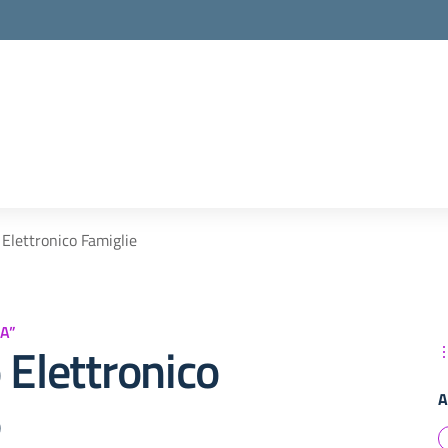
 Elettronico Famiglie
A”
 Elettronico
A
e