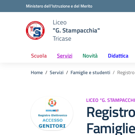
Vai ai contenuti
Vai al menu di navigazione
Vai al footer
Ministero dell'Istruzione e del Merito
Liceo
"G. Stampacchia"
Tricase
Scuola
Servizi
Novità
Didattica
Home
Servizi
Famiglie e studenti
Registro
LICEO “G. STAMPACCHI
Registro
Famigli