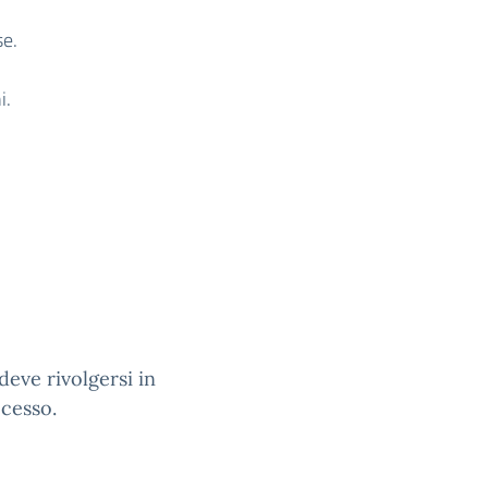
se.
i.
deve rivolgersi in
ccesso.