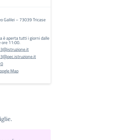
eo Galilei – 73039 Tricase
 è aperta tutti i giorni dalle
e ore 11:00.
@istruzione.it
@pec.istruzione.it
20
Google Map
glie.