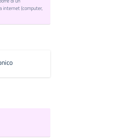
porre di un
a internet (computer,
onico