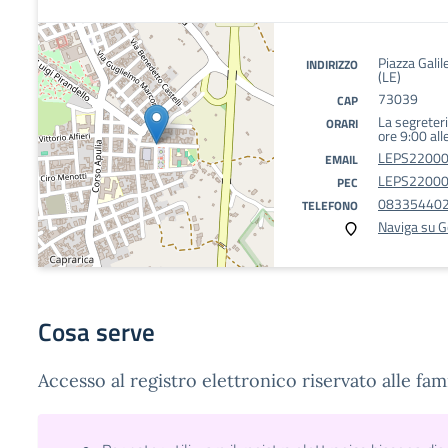
Piazza Galil
INDIRIZZO
(LE)
73039
CAP
La segreteria
ORARI
ore 9:00 all
LEPS220003
EMAIL
LEPS220003
PEC
08335440
TELEFONO
Naviga su 
Cosa serve
Accesso al registro elettronico riservato alle fami