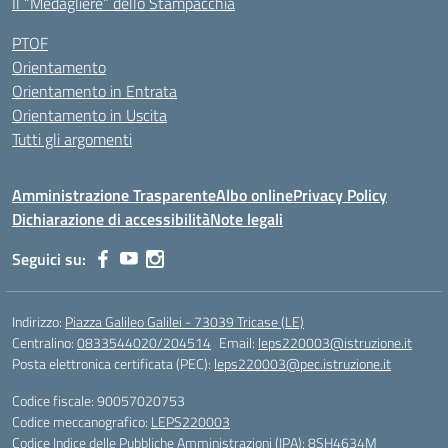
Il “Medagliere” dello Stampacchia
PTOF
Orientamento
Orientamento in Entrata
Orientamento in Uscita
Tutti gli argomenti
Amministrazione Trasparente
Albo online
Privacy Policy
Dichiarazione di accessibilità
Note legali
Seguici su:
Indirizzo:
Piazza Galileo Galilei - 73039 Tricase (LE)
Centralino:
0833544020/204514
Email:
leps220003@istruzione.it
Posta elettronica certificata (PEC):
leps220003@pec.istruzione.it
Codice fiscale: 90057020753
Codice meccanografico:
LEPS220003
Codice Indice delle Pubbliche Amministrazioni (IPA): 8SH4634M