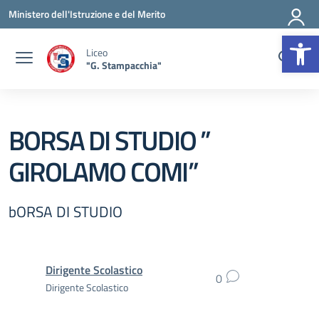
Vai ai contenuti
Vai al menu di navigazione
Vai al footer
Ministero dell'Istruzione e del Merito
Op
Liceo
"G. Stampacchia"
BORSA DI STUDIO ”
GIROLAMO COMI”
bORSA DI STUDIO
Dirigente Scolastico
0
Dirigente Scolastico