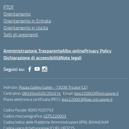
PTOF
Orientamento
Orientamento in Entrata
Orientamento in Uscita
Tutti gli argomenti
Amministrazione Trasparente
Albo online
Privacy Policy
Dichiarazione di accessibilità
Note legali
Seguici su:
Indirizzo:
Piazza Galileo Galilei - 73039 Tricase (LE)
Centralino:
0833544020/204514
Email:
leps220003@istruzione.it
Posta elettronica certificata (PEC):
leps220003@pec.istruzione.it
Codice fiscale: 90057020753
Codice meccanografico:
LEPS220003
Codice Indice delle Pubbliche Amministrazioni (IPA): 8SH4634M
Codice unico di fatturazione (CUF): UFOZ7S