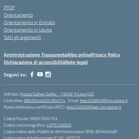
PTOF
Orientamento
Orientamento in Entrata
Orientamento in Uscita
Tutti gli argomenti
Amministrazione Trasparente
Albo online
Privacy Policy
Dichiarazione di accessibilità
Note legali
Seguici su:
Indirizzo:
Piazza Galileo Galilei - 73039 Tricase (LE)
Centralino:
0833544020/204514
Email:
leps220003@istruzione.it
Posta elettronica certificata (PEC):
leps220003@pec.istruzione.it
Codice fiscale: 90057020753
Codice meccanografico:
LEPS220003
Codice Indice delle Pubbliche Amministrazioni (IPA): 8SH4634M
Codice unico di fatturazione (CUF): UFOZ7S