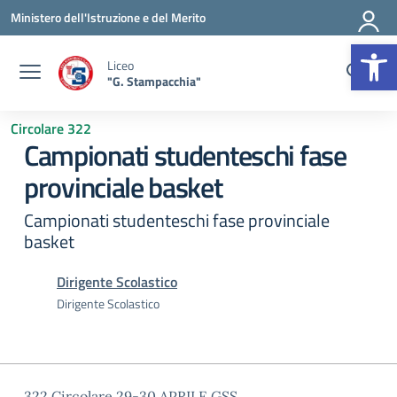
Vai ai contenuti
Vai al menu di navigazione
Vai al footer
Ministero dell'Istruzione e del Merito
Op
Liceo
"G. Stampacchia"
Circolare 322
Campionati studenteschi fase
provinciale basket
Campionati studenteschi fase provinciale
basket
Dirigente Scolastico
Dirigente Scolastico
322 Circolare 29-30 APRILE GSS