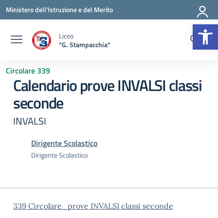
Vai ai contenuti
Vai al menu di navigazione
Vai al footer
Ministero dell'Istruzione e del Merito
Op
Liceo
"G. Stampacchia"
Circolare 339
Calendario prove INVALSI classi
seconde
INVALSI
Dirigente Scolastico
Dirigente Scolastico
339 Circolare_prove INVALSI classi seconde