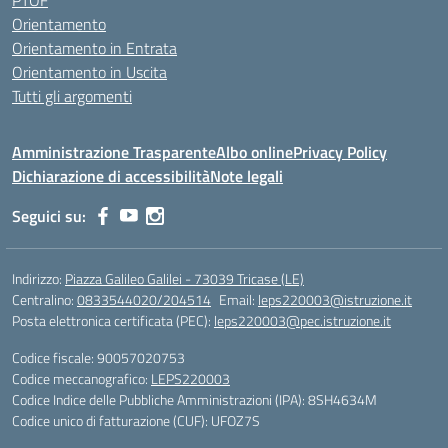
PTOF
Orientamento
Orientamento in Entrata
Orientamento in Uscita
Tutti gli argomenti
Amministrazione Trasparente
Albo online
Privacy Policy
Dichiarazione di accessibilità
Note legali
Seguici su:
Indirizzo:
Piazza Galileo Galilei - 73039 Tricase (LE)
Centralino:
0833544020/204514
Email:
leps220003@istruzione.it
Posta elettronica certificata (PEC):
leps220003@pec.istruzione.it
Codice fiscale: 90057020753
Codice meccanografico:
LEPS220003
Codice Indice delle Pubbliche Amministrazioni (IPA): 8SH4634M
Codice unico di fatturazione (CUF): UFOZ7S