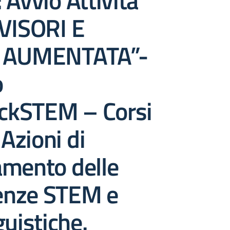
 Avvio Attività
“VISORI E
’ AUMENTATA”-
o
kSTEM – Corsi
Azioni di
amento delle
nze STEM e
guistiche.