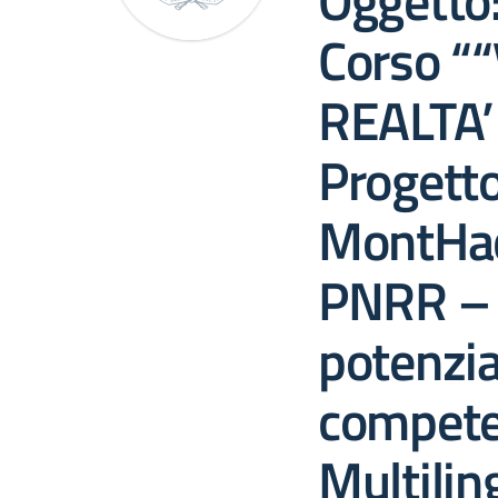
Oggetto:
Corso “
REALTA
Progett
MontHac
PNRR – 
potenzi
compete
Multilin