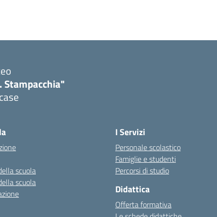
ceo
. Stampacchia"
icase
la
I Servizi
zione
Personale scolastico
Famiglie e studenti
della scuola
Percorsi di studio
della scuola
Didattica
azione
Offerta formativa
Le schede didattiche