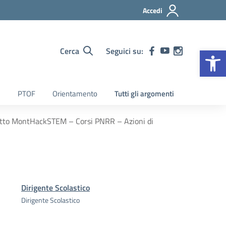
Accedi
Op
Cerca
Seguici su:
PTOF
Orientamento
Tutti gli argomenti
getto MontHackSTEM – Corsi PNRR – Azioni di
Dirigente Scolastico
Dirigente Scolastico