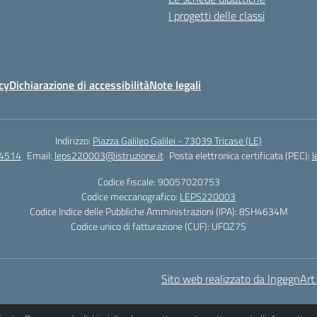
I progetti delle classi
cy
Dichiarazione di accessibilità
Note legali
Indirizzo:
Piazza Galileo Galilei - 73039 Tricase (LE)
4514
Email:
leps220003@istruzione.it
Posta elettronica certificata (PEC):
l
Codice fiscale: 90057020753
Codice meccanografico:
LEPS220003
Codice Indice delle Pubbliche Amministrazioni (IPA): 8SH4634M
Codice unico di fatturazione (CUF): UFOZ7S
Sito web realizzato da IngegnArt s