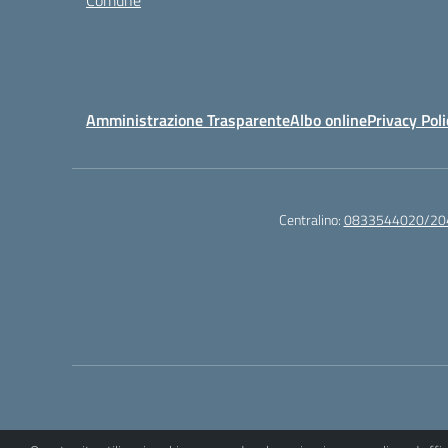
Comune
Amministrazione Trasparente
Albo online
Privacy Poli
Centralino:
0833544020/20