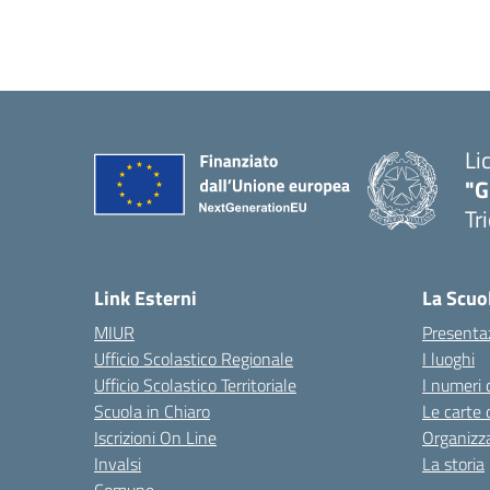
Li
"G
Tr
Link Esterni
La Scuo
MIUR
Presenta
Ufficio Scolastico Regionale
I luoghi
Ufficio Scolastico Territoriale
I numeri 
Scuola in Chiaro
Le carte 
Iscrizioni On Line
Organizz
Invalsi
La storia