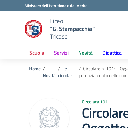
Vai ai contenuti
Vai al menu di navigazione
Vai al footer
Ministero dell'Istruzione e del Merito
Liceo
"G. Stampacchia"
Tricase
Scuola
Servizi
Novità
Didattica
Home
Le
Circolare n. 101: – O
Novità
circolari
potenziamento delle comp
Circolare 101
Circolar