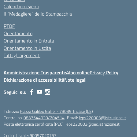
Calendario eventi
Il “Medagliere” dello Stampacchia
PTOF
Orientamento
Orientamento in Entrata
Orientamento in Uscita
Tutti gli argomenti
Amministrazione Trasparente
Albo online
Privacy Policy
Dichiarazione di accessibilità
Note legali
Seguici su:
Indirizzo:
Piazza Galileo Galilei - 73039 Tricase (LE)
Centralino:
0833544020/204514
Email:
leps220003@istruzione.it
Posta elettronica certificata (PEC):
leps220003@pec.istruzione.it
Codice fiscale: 90057020753