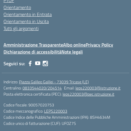
PTOF
Orientamento
Orientamento in Entrata
Orientamento in Uscita
Tutti gli argomenti
Amministrazione Trasparente
Albo online
Privacy Policy
Dichiarazione di accessibilità
Note legali
Seguici su:
Indirizzo:
Piazza Galileo Galilei - 73039 Tricase (LE)
Centralino:
0833544020/204514
Email:
leps220003@istruzione.it
Posta elettronica certificata (PEC):
leps220003@pec.istruzione.it
Codice fiscale: 90057020753
Codice meccanografico:
LEPS220003
Codice Indice delle Pubbliche Amministrazioni (IPA): 8SH4634M
Codice unico di fatturazione (CUF): UFOZ7S