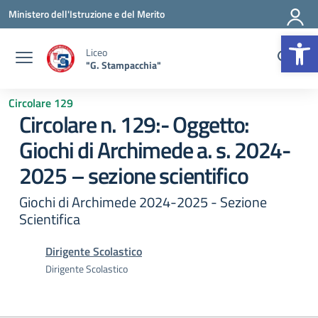
Vai ai contenuti
Vai al menu di navigazione
Vai al footer
Ministero dell'Istruzione e del Merito
Op
Liceo
"G. Stampacchia"
Circolare 129
Circolare n. 129:- Oggetto:
Giochi di Archimede a. s. 2024-
2025 – sezione scientifico
Giochi di Archimede 2024-2025 - Sezione
Scientifica
Dirigente Scolastico
Dirigente Scolastico