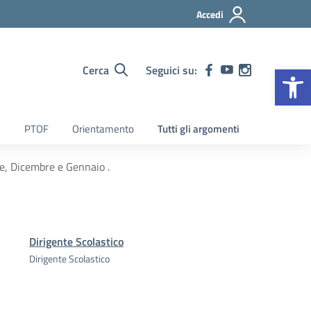
Accedi
Op
Cerca
Seguici su:
PTOF
Orientamento
Tutti gli argomenti
e, Dicembre e Gennaio .
Dirigente Scolastico
Dirigente Scolastico