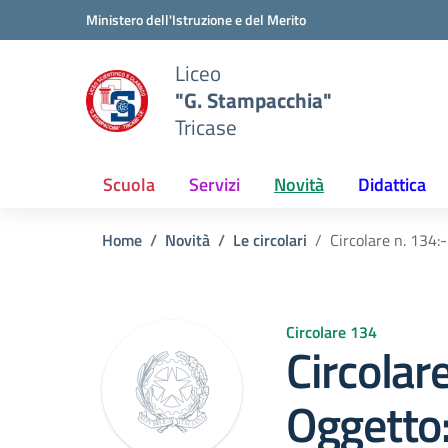
Vai ai contenuti
Vai al menu di navigazione
Vai al footer
Ministero dell'Istruzione e del Merito
Liceo
"G. Stampacchia"
Tricase
Scuola
Servizi
Novità
Didattica
Home
Novità
Le circolari
Circolare n. 134
Circolare 134
Circolar
Oggetto: