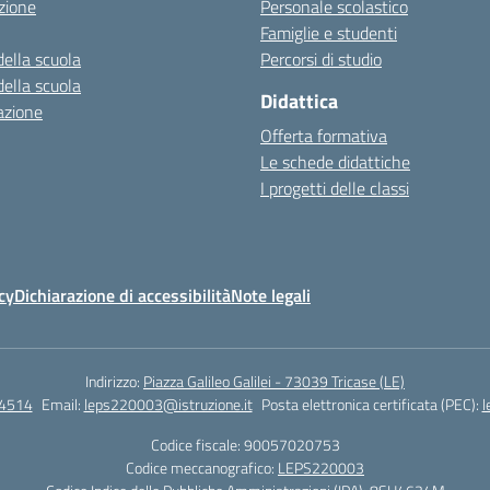
zione
Personale scolastico
Famiglie e studenti
della scuola
Percorsi di studio
della scuola
Didattica
azione
Offerta formativa
Le schede didattiche
I progetti delle classi
cy
Dichiarazione di accessibilità
Note legali
Indirizzo:
Piazza Galileo Galilei - 73039 Tricase (LE)
4514
Email:
leps220003@istruzione.it
Posta elettronica certificata (PEC):
l
Codice fiscale: 90057020753
Codice meccanografico:
LEPS220003