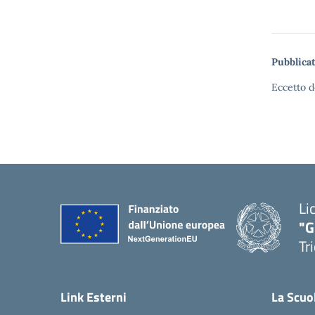
Pubblicat
Eccetto d
Li
"G
Tr
Link Esterni
La Scuo