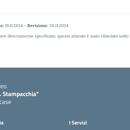
o:
19.11.2024
-
Revisione:
20.11.2024
ove diversamente specificato, questo articolo è stato rilasciato sott
ceo
. Stampacchia"
icase
la
I Servizi