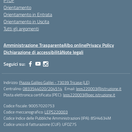
PTOF
Orientamento
Orientamento in Entrata
Orientamento in Uscita
Tutti gli argomenti
Amministrazione Trasparente
Albo online
Privacy Policy
Dichiarazione di accessibilità
Note legali
Seguici su:
Indirizzo:
Piazza Galileo Galilei - 73039 Tricase (LE)
Centralino:
0833544020/204514
Email:
leps220003@istruzione.it
Posta elettronica certificata (PEC):
leps220003@pec.istruzione.it
Codice fiscale: 90057020753
Codice meccanografico:
LEPS220003
Codice Indice delle Pubbliche Amministrazioni (IPA): 8SH4634M
Codice unico di fatturazione (CUF): UFOZ7S