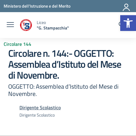
Vai ai contenuti
Vai al menu di navigazione
Vai al footer
Ministero dell'Istruzione e del Merito
Op
Liceo
"G. Stampacchia"
Circolare 144
Circolare n. 144:- OGGETTO:
Assemblea d’Istituto del Mese
di Novembre.
OGGETTO: Assemblea d’Istituto del Mese di
Novembre.
Dirigente Scolastico
Dirigente Scolastico