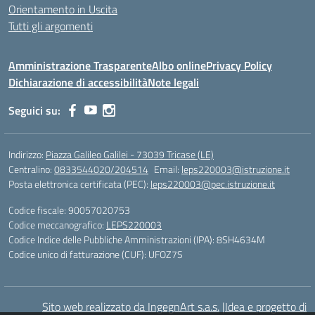
Orientamento in Uscita
Tutti gli argomenti
Amministrazione Trasparente
Albo online
Privacy Policy
Dichiarazione di accessibilità
Note legali
Seguici su:
Indirizzo:
Piazza Galileo Galilei - 73039 Tricase (LE)
Centralino:
0833544020/204514
Email:
leps220003@istruzione.it
Posta elettronica certificata (PEC):
leps220003@pec.istruzione.it
Codice fiscale: 90057020753
Codice meccanografico:
LEPS220003
Codice Indice delle Pubbliche Amministrazioni (IPA): 8SH4634M
Codice unico di fatturazione (CUF): UFOZ7S
Sito web realizzato da IngegnArt s.a.s.
|
Idea e progetto di