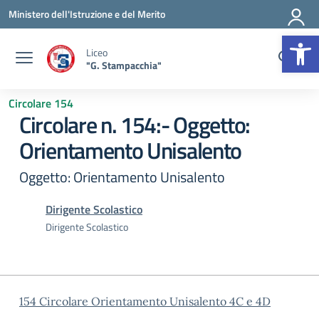
Vai ai contenuti
Vai al menu di navigazione
Vai al footer
Ministero dell'Istruzione e del Merito
Op
Liceo
"G. Stampacchia"
Circolare 154
Circolare n. 154:- Oggetto:
Orientamento Unisalento
Oggetto: Orientamento Unisalento
Dirigente Scolastico
Dirigente Scolastico
154 Circolare Orientamento Unisalento 4C e 4D