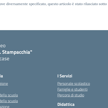
ove diversamente specificato, questo articolo è stato rilasciato sott
ceo
. Stampacchia"
icase
la
I Servizi
zione
Personale scolastico
Famiglie e studenti
della scuola
Percorsi di studio
della scuola
Didattica
azione