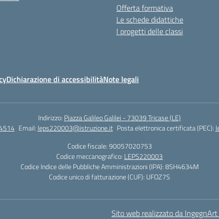
Offerta formativa
Le schede didattiche
I progetti delle classi
cy
Dichiarazione di accessibilità
Note legali
Indirizzo:
Piazza Galileo Galilei - 73039 Tricase (LE)
4514
Email:
leps220003@istruzione.it
Posta elettronica certificata (PEC):
l
Codice fiscale: 90057020753
Codice meccanografico:
LEPS220003
Codice Indice delle Pubbliche Amministrazioni (IPA): 8SH4634M
Codice unico di fatturazione (CUF): UFOZ7S
Sito web realizzato da IngegnArt s