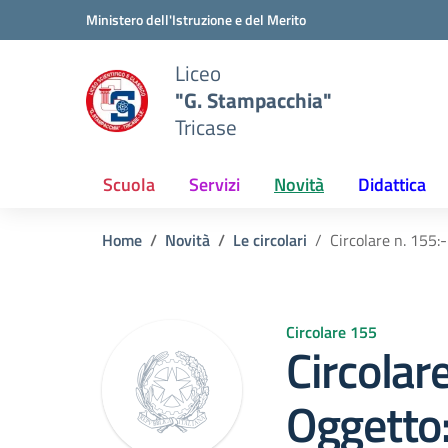
Vai ai contenuti
Vai al menu di navigazione
Vai al footer
Ministero dell'Istruzione e del Merito
Liceo
"G. Stampacchia"
Tricase
Scuola
Servizi
Novità
Didattica
Home
Novità
Le circolari
Circolare n. 155:
Circolare 155
Circolar
Oggetto: