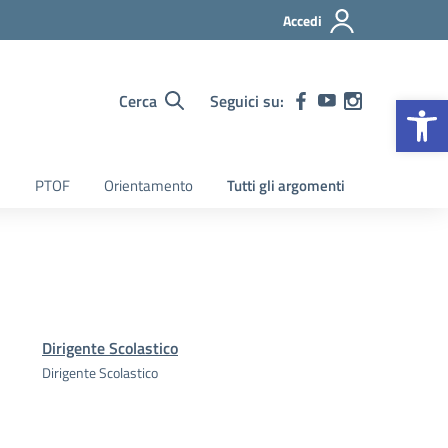
Accedi
Op
Cerca
Seguici su:
PTOF
Orientamento
Tutti gli argomenti
Dirigente Scolastico
Dirigente Scolastico