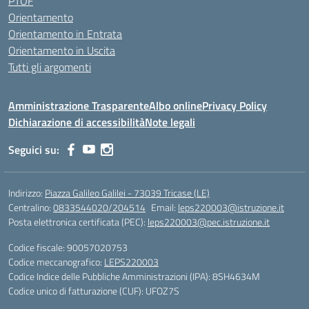
PTOF
Orientamento
Orientamento in Entrata
Orientamento in Uscita
Tutti gli argomenti
Amministrazione Trasparente
Albo online
Privacy Policy
Dichiarazione di accessibilità
Note legali
Seguici su:
Indirizzo:
Piazza Galileo Galilei - 73039 Tricase (LE)
Centralino:
0833544020/204514
Email:
leps220003@istruzione.it
Posta elettronica certificata (PEC):
leps220003@pec.istruzione.it
Codice fiscale: 90057020753
Codice meccanografico:
LEPS220003
Codice Indice delle Pubbliche Amministrazioni (IPA): 8SH4634M
Codice unico di fatturazione (CUF): UFOZ7S