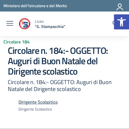
Vai ai contenuti
Vai al menu di navigazione
Vai al footer
Ministero dell'Istruzione e del Merito
Op
Liceo
"G. Stampacchia"
Circolare 184
Circolare n. 184:- OGGETTO:
Auguri di Buon Natale del
Dirigente scolastico
Circolare n. 184:- OGGETTO: Auguri di Buon
Natale del Dirigente scolastico
Dirigente Scolastico
Dirigente Scolastico