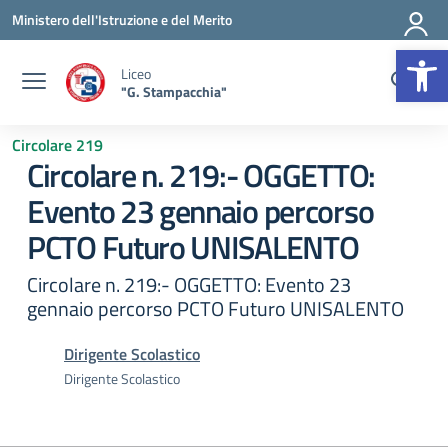
Vai ai contenuti
Vai al menu di navigazione
Vai al footer
Ministero dell'Istruzione e del Merito
Op
Liceo
"G. Stampacchia"
Circolare 219
Circolare n. 219:- OGGETTO:
Evento 23 gennaio percorso
PCTO Futuro UNISALENTO
Circolare n. 219:- OGGETTO: Evento 23
gennaio percorso PCTO Futuro UNISALENTO
Dirigente Scolastico
Dirigente Scolastico