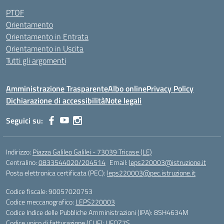
PTOF
Orientamento
Orientamento in Entrata
Orientamento in Uscita
Tutti gli argomenti
Amministrazione Trasparente
Albo online
Privacy Policy
Dichiarazione di accessibilità
Note legali
Seguici su:
Indirizzo:
Piazza Galileo Galilei - 73039 Tricase (LE)
Centralino:
0833544020/204514
Email:
leps220003@istruzione.it
Posta elettronica certificata (PEC):
leps220003@pec.istruzione.it
Codice fiscale: 90057020753
Codice meccanografico:
LEPS220003
Codice Indice delle Pubbliche Amministrazioni (IPA): 8SH4634M
Codice unico di fatturazione (CUF): UFOZ7S