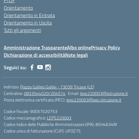
PTOF
Orientamento
Orientamento in Entrata
Orientamento in Uscita
Tutti gli argomenti
Amministrazione Trasparente
Albo online
Privacy Policy
Dichiarazione di accessibilità
Note legali
Seguici su:
Indirizzo:
Piazza Galileo Galilei - 73039 Tricase (LE)
Centralino:
0833544020/204514
Email:
leps220003@istruzione.it
Posta elettronica certificata (PEC):
leps220003@pec.istruzione.it
Codice fiscale: 90057020753
Codice meccanografico:
LEPS220003
Codice Indice delle Pubbliche Amministrazioni (IPA): 8SH4634M
Codice unico di fatturazione (CUF): UFOZ7S