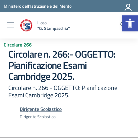
Vai ai contenuti
Vai al menu di navigazione
Vai al footer
Ministero dell'Istruzione e del Merito
Op
Liceo
"G. Stampacchia"
Circolare 266
Circolare n. 266:- OGGETTO:
Pianificazione Esami
Cambridge 2025.
Circolare n. 266:- OGGETTO: Pianificazione
Esami Cambridge 2025.
Dirigente Scolastico
Dirigente Scolastico