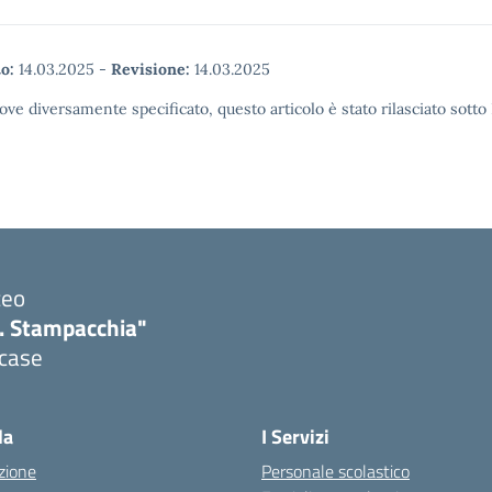
o:
14.03.2025
-
Revisione:
14.03.2025
ove diversamente specificato, questo articolo è stato rilasciato sott
ceo
. Stampacchia"
icase
la
I Servizi
zione
Personale scolastico