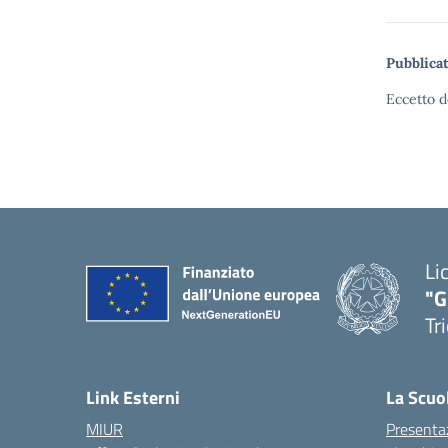
Pubblicat
Eccetto d
Li
"G
Tr
Link Esterni
La Scuo
MIUR
Presenta