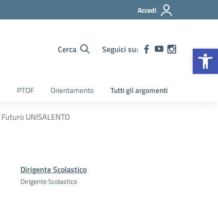
Accedi
Op
Cerca
Seguici su:
PTOF
Orientamento
Tutti gli argomenti
O Futuro UNISALENTO
Dirigente Scolastico
Dirigente Scolastico