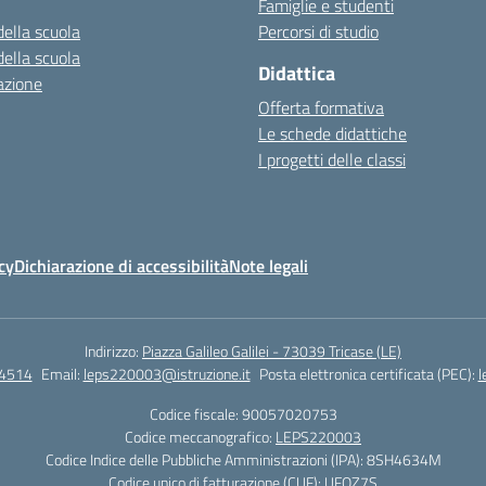
Famiglie e studenti
della scuola
Percorsi di studio
della scuola
Didattica
azione
Offerta formativa
Le schede didattiche
I progetti delle classi
cy
Dichiarazione di accessibilità
Note legali
Indirizzo:
Piazza Galileo Galilei - 73039 Tricase (LE)
4514
Email:
leps220003@istruzione.it
Posta elettronica certificata (PEC):
l
Codice fiscale: 90057020753
Codice meccanografico:
LEPS220003
Codice Indice delle Pubbliche Amministrazioni (IPA): 8SH4634M
Codice unico di fatturazione (CUF): UFOZ7S