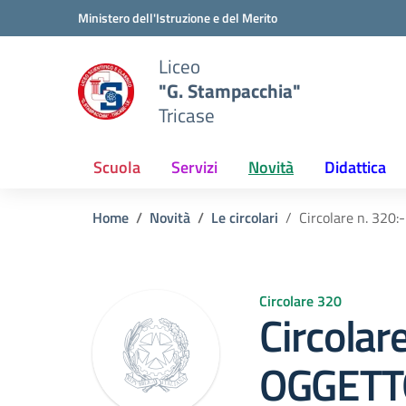
Vai ai contenuti
Vai al menu di navigazione
Vai al footer
Ministero dell'Istruzione e del Merito
Liceo
"G. Stampacchia"
Tricase
Scuola
Servizi
Novità
Didattica
Home
Novità
Le circolari
Circolare n. 32
Circolare 320
Circolar
OGGETT