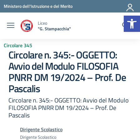
Vai ai contenuti
Vai al menu di navigazione
Vai al footer
Ministero dell'Istruzione e del Merito
Op
Liceo
"G. Stampacchia"
Circolare 345
Circolare n. 345:- OGGETTO:
Avvio del Modulo FILOSOFIA
PNRR DM 19/2024 – Prof. De
Pascalis
Circolare n. 345:- OGGETTO: Avvio del Modulo
FILOSOFIA PNRR DM 19/2024 – Prof. De
Pascalis
Dirigente Scolastico
Dirigente Scolastico