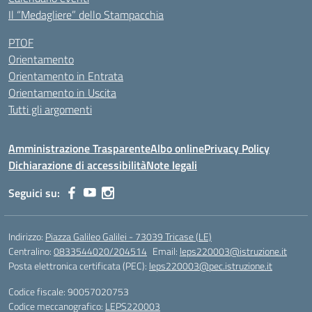
Il “Medagliere” dello Stampacchia
PTOF
Orientamento
Orientamento in Entrata
Orientamento in Uscita
Tutti gli argomenti
Amministrazione Trasparente
Albo online
Privacy Policy
Dichiarazione di accessibilità
Note legali
Seguici su:
Indirizzo:
Piazza Galileo Galilei - 73039 Tricase (LE)
Centralino:
0833544020/204514
Email:
leps220003@istruzione.it
Posta elettronica certificata (PEC):
leps220003@pec.istruzione.it
Codice fiscale: 90057020753
Codice meccanografico:
LEPS220003