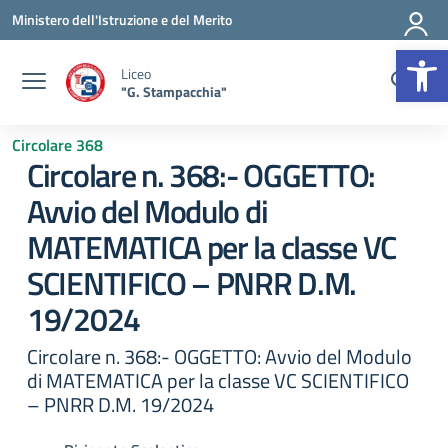
Vai ai contenuti
Vai al menu di navigazione
Vai al footer
Ministero dell'Istruzione e del Merito
Op
Liceo
"G. Stampacchia"
Circolare 368
Circolare n. 368:- OGGETTO:
Avvio del Modulo di
MATEMATICA per la classe VC
SCIENTIFICO – PNRR D.M.
19/2024
Circolare n. 368:- OGGETTO: Avvio del Modulo
di MATEMATICA per la classe VC SCIENTIFICO
– PNRR D.M. 19/2024