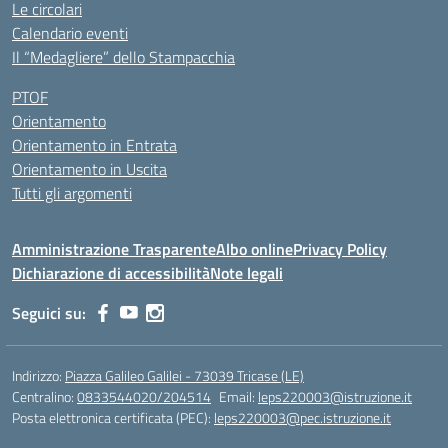
Le circolari
Calendario eventi
Il “Medagliere” dello Stampacchia
PTOF
Orientamento
Orientamento in Entrata
Orientamento in Uscita
Tutti gli argomenti
Amministrazione Trasparente
Albo online
Privacy Policy
Dichiarazione di accessibilità
Note legali
Seguici su:
Indirizzo:
Piazza Galileo Galilei - 73039 Tricase (LE)
Centralino:
0833544020/204514
Email:
leps220003@istruzione.it
Posta elettronica certificata (PEC):
leps220003@pec.istruzione.it