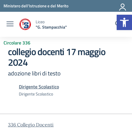
Vai ai contenuti
Vai al menu di navigazione
Vai al footer
Ministero dell'Istruzione e del Merito
Op
Liceo
"G. Stampacchia"
Circolare 336
collegio docenti 17 maggio
2024
adozione libri di testo
Dirigente Scolastico
Dirigente Scolastico
336 Collegio Docenti