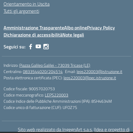
Orientamento in Uscita
Tutti gli argomenti
Amministrazione Trasparente
Albo online
Privacy Policy
Dichiarazione di accessibilità
Note legali
Seguici su:
Indirizzo:
Piazza Galileo Galilei - 73039 Tricase (LE)
Centralino:
0833544020/204514
Email:
leps220003@istruzione.it
Posta elettronica certificata (PEC):
leps220003@pec.istruzione.it
Codice fiscale: 90057020753
Codice meccanografico:
LEPS220003
Codice Indice delle Pubbliche Amministrazioni (IPA): 8SH4634M
Codice unico di fatturazione (CUF): UFOZ7S
Sito web realizzato da IngegnArt s.a.s.
|
Idea e progetto di