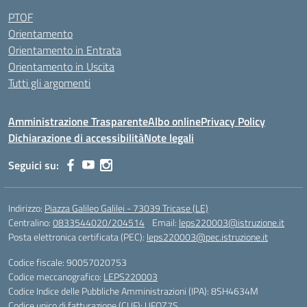
PTOF
Orientamento
Orientamento in Entrata
Orientamento in Uscita
Tutti gli argomenti
Amministrazione Trasparente
Albo online
Privacy Policy
Dichiarazione di accessibilità
Note legali
Seguici su:
Indirizzo:
Piazza Galileo Galilei - 73039 Tricase (LE)
Centralino:
0833544020/204514
Email:
leps220003@istruzione.it
Posta elettronica certificata (PEC):
leps220003@pec.istruzione.it
Codice fiscale: 90057020753
Codice meccanografico:
LEPS220003
Codice Indice delle Pubbliche Amministrazioni (IPA): 8SH4634M
Codice unico di fatturazione (CUF): UFOZ7S