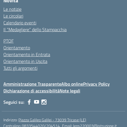
Novità
Le notizie
Le circolari
Calendario eventi
Il “Medagliere” dello Stampacchia
PTOF
Orientamento
Orientamento in Entrata
Orientamento in Uscita
Tutti gli argomenti
Amministrazione Trasparente
Albo online
Privacy Policy
Dichiarazione di accessibilità
Note legali
Seguici su:
Indirizzo:
Piazza Galileo Galilei - 73039 Tricase (LE)
Centralino:
0833544020/204514
Email:
leps220003@istruzione.it