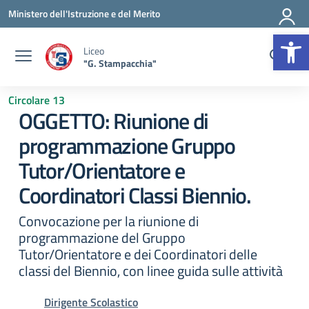
Vai ai contenuti
Vai al menu di navigazione
Vai al footer
Ministero dell'Istruzione e del Merito
Op
Liceo
"G. Stampacchia"
Circolare 13
OGGETTO: Riunione di
programmazione Gruppo
Tutor/Orientatore e
Coordinatori Classi Biennio.
Convocazione per la riunione di
programmazione del Gruppo
Tutor/Orientatore e dei Coordinatori delle
classi del Biennio, con linee guida sulle attività
Dirigente Scolastico