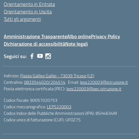
Orientamento in Entrata
Orientamento in Uscita
Tutti gli argomenti
Amministrazione Trasparente
Albo online
Privacy Policy
Dichiarazione di accessibilità
Note legali
Seguici su:
Indirizzo:
Piazza Galileo Galilei - 73039 Tricase (LE)
Centralino:
0833544020/204514
Email:
leps220003@istruzione.it
Posta elettronica certificata (PEC):
leps220003@pec.istruzione.it
Codice fiscale: 90057020753
Codice meccanografico:
LEPS220003
Codice Indice delle Pubbliche Amministrazioni (IPA): 8SH4634M
Codice unico di fatturazione (CUF): UFOZ7S