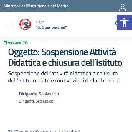
Vai ai contenuti
Vai al menu di navigazione
Vai al footer
Ministero dell'Istruzione e del Merito
Op
Liceo
"G. Stampacchia"
Circolare 78
Oggetto: Sospensione Attività
Didattica e chiusura dell’Istituto
Sospensione dell'attività didattica e chiusura
dell'Istituto: date e motivazioni della chiusura.
Dirigente Scolastico
Dirigente Scolastico
78 Circolare Sospensione Lezioni