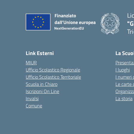
Li
"G
Tr
Link Esterni
La Scuo
MIUR
Presenta
Ufficio Scolastico Regionale
I luoghi
Ufficio Scolastico Territoriale
I numeri 
Scuola in Chiaro
Le carte 
Iscrizioni On Line
Organizz
Invalsi
La storia
Comune