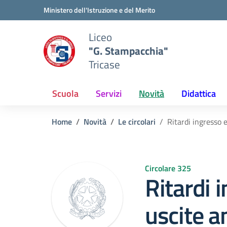
Vai ai contenuti
Vai al menu di navigazione
Vai al footer
Ministero dell'Istruzione e del Merito
Liceo
"G. Stampacchia"
Tricase
Scuola
Servizi
Novità
Didattica
Home
Novità
Le circolari
Ritardi ingresso 
Circolare 325
Ritardi 
uscite a