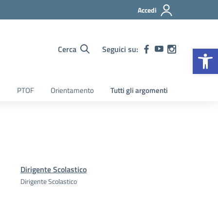
Accedi
Op
Cerca
Seguici su:
PTOF
Orientamento
Tutti gli argomenti
Dirigente Scolastico
Dirigente Scolastico