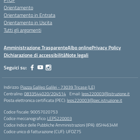
PTOF
Orientamento
Orientamento in Entrata
Orientamento in Uscita
Tutti gli argomenti
Amministrazione Trasparente
Albo online
Privacy Policy
Dichiarazione di accessibilità
Note legali
Seguici su:
Indirizzo:
Piazza Galileo Galilei - 73039 Tricase (LE)
Centralino:
0833544020/204514
Email:
leps220003@istruzione.it
Posta elettronica certificata (PEC):
leps220003@pec.istruzione.it
Codice fiscale: 90057020753
Codice meccanografico:
LEPS220003
Codice Indice delle Pubbliche Amministrazioni (IPA): 8SH4634M
Codice unico di fatturazione (CUF): UFOZ7S