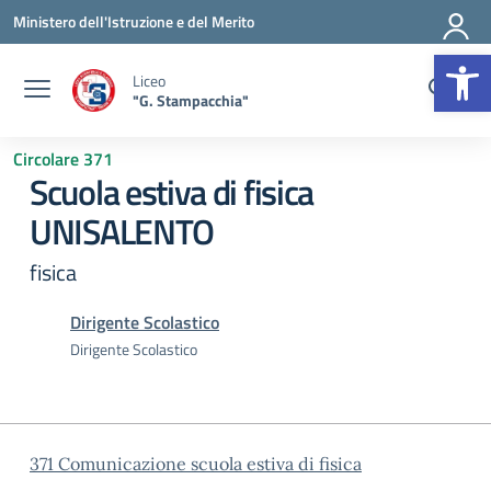
Vai ai contenuti
Vai al menu di navigazione
Vai al footer
Ministero dell'Istruzione e del Merito
Op
Liceo
"G. Stampacchia"
Circolare 371
Scuola estiva di fisica
UNISALENTO
fisica
Dirigente Scolastico
Dirigente Scolastico
371 Comunicazione scuola estiva di fisica