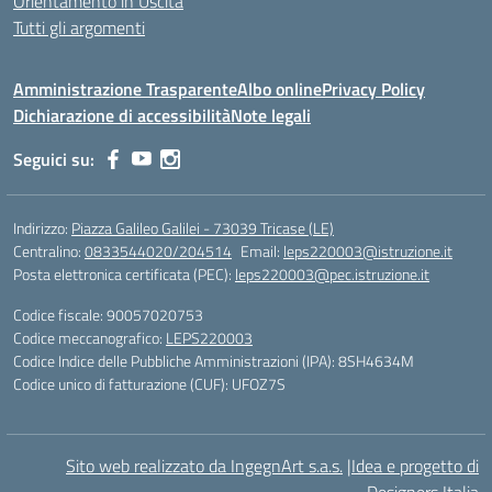
Orientamento in Uscita
Tutti gli argomenti
Amministrazione Trasparente
Albo online
Privacy Policy
Dichiarazione di accessibilità
Note legali
Seguici su:
Indirizzo:
Piazza Galileo Galilei - 73039 Tricase (LE)
Centralino:
0833544020/204514
Email:
leps220003@istruzione.it
Posta elettronica certificata (PEC):
leps220003@pec.istruzione.it
Codice fiscale: 90057020753
Codice meccanografico:
LEPS220003
Codice Indice delle Pubbliche Amministrazioni (IPA): 8SH4634M
Codice unico di fatturazione (CUF): UFOZ7S
Sito web realizzato da IngegnArt s.a.s.
|
Idea e progetto di