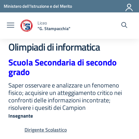
Vai ai contenuti
Vai al menu di navigazione
Vai al footer
Ministero dell'Istruzione e del Merito
Liceo
"G. Stampacchia"
Olimpiadi di informatica
Scuola Secondaria di secondo
grado
Saper osservare e analizzare un fenomeno
fisico; acquisire un atteggiamento critico nei
confronti delle informazioni incontrate;
risolvere i quesiti dei Campion
Insegnante
Dirigente Scolastico