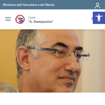
Vai ai contenuti
Vai al menu di navigazione
Vai al footer
Ministero dell'Istruzione e del Merito
Op
Liceo
"G. Stampacchia"