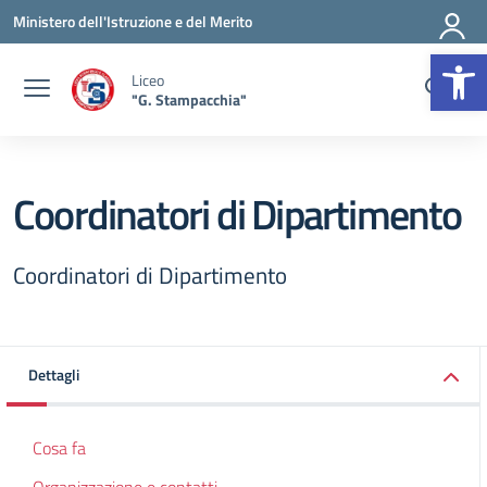
Vai ai contenuti
Vai al menu di navigazione
Vai al footer
Ministero dell'Istruzione e del Merito
Op
Liceo
"G. Stampacchia"
Coordinatori di Dipartimento
Coordinatori di Dipartimento
Dettagli
Cosa fa