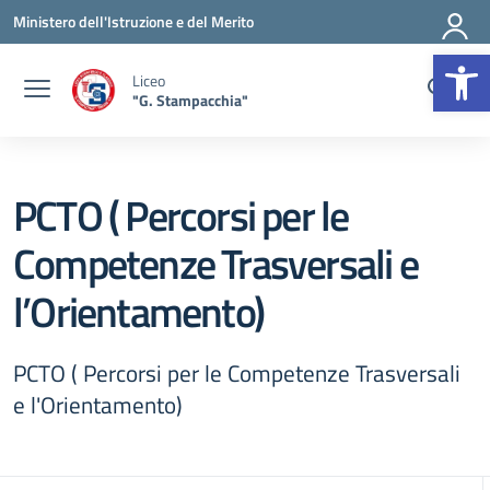
Vai ai contenuti
Vai al menu di navigazione
Vai al footer
Ministero dell'Istruzione e del Merito
Op
Liceo
"G. Stampacchia"
PCTO ( Percorsi per le
Competenze Trasversali e
l’Orientamento)
PCTO ( Percorsi per le Competenze Trasversali
e l'Orientamento)