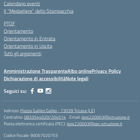
Calendario eventi
Il “Medagliere” dello Stampacchia
PTOF
Orientamento
Orientamento in Entrata
Orientamento in Uscita
Tutti gli argomenti
Amministrazione Trasparente
Albo online
Privacy Policy
Dichiarazione di accessibilità
Note legali
Seguici su:
Indirizzo:
Piazza Galileo Galilei - 73039 Tricase (LE)
Centralino:
0833544020/204514
Email:
leps220003@istruzione.it
Posta elettronica certificata (PEC):
leps220003@pec.istruzione.it
Codice fiscale: 90057020753