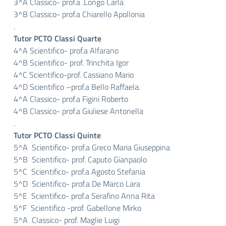
3^A Classico- prof.a .Longo Carla
3^B Classico- prof.a Chiarello Apollonia
.
Tutor PCTO Classi Quarte
4^A Scientifico- prof.a Alfarano
4^B Scientifico- prof. Trinchita Igor
4^C Scientifico-prof. Cassiano Mario
4^D Scientifico –prof.a Bello Raffaela.
4^A Classico- prof.a Figini Roberto
4^B Classico- prof.a Giuliese Antonella
.
Tutor PCTO Classi Quinte
5^A Scientifico- prof.a Greco Maria Giuseppina
5^B Scientifico- prof. Caputo Gianpaolo
5^C Scientifico- prof.a Agosto Stefania
5^D Scientifico- prof.a De Marco Lara
5^E Scientifico- prof.a Serafino Anna Rita
5^F Scientifico -prof. Gabellone Mirko
5^A Classico- prof. Maglie Luigi