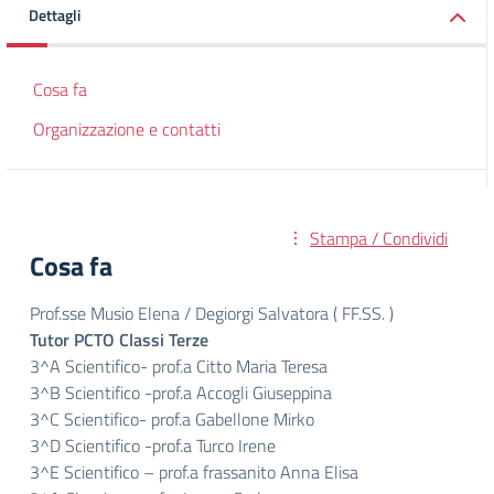
Dettagli
Cosa fa
Organizzazione e contatti
Stampa / Condividi
Cosa fa
Prof.sse Musio Elena / Degiorgi Salvatora ( FF.SS. )
Tutor PCTO Classi Terze
3^A Scientifico- prof.a Citto Maria Teresa
3^B Scientifico -prof.a Accogli Giuseppina
3^C Scientifico- prof.a Gabellone Mirko
3^D Scientifico -prof.a Turco Irene
3^E Scientifico – prof.a frassanito Anna Elisa