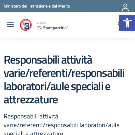
Vai ai contenuti
Vai al menu di navigazione
Vai al footer
Ministero dell'Istruzione e del Merito
Op
Liceo
"G. Stampacchia"
Responsabili attività
varie/referenti/responsabili
laboratori/aule speciali e
attrezzature
Responsabili attività
varie/referenti/responsabili laboratori/aule
speciali e attrezzature