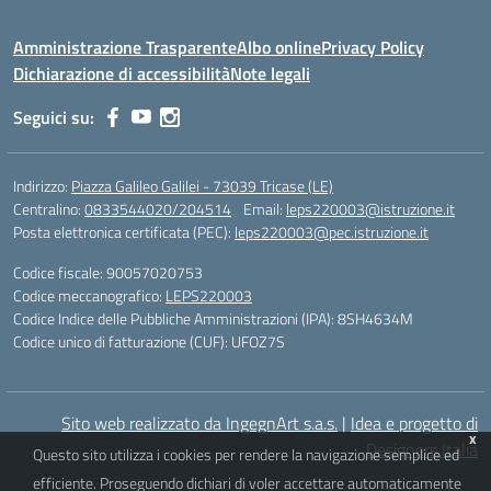
Amministrazione Trasparente
Albo online
Privacy Policy
Dichiarazione di accessibilità
Note legali
Seguici su:
Indirizzo:
Piazza Galileo Galilei - 73039 Tricase (LE)
Centralino:
0833544020/204514
Email:
leps220003@istruzione.it
Posta elettronica certificata (PEC):
leps220003@pec.istruzione.it
Codice fiscale: 90057020753
Codice meccanografico:
LEPS220003
Codice Indice delle Pubbliche Amministrazioni (IPA): 8SH4634M
Codice unico di fatturazione (CUF): UFOZ7S
Sito web realizzato da IngegnArt s.a.s.
|
Idea e progetto di
x
Designers Italia
Questo sito utilizza i cookies per rendere la navigazione semplice ed
efficiente. Proseguendo dichiari di voler accettare automaticamente