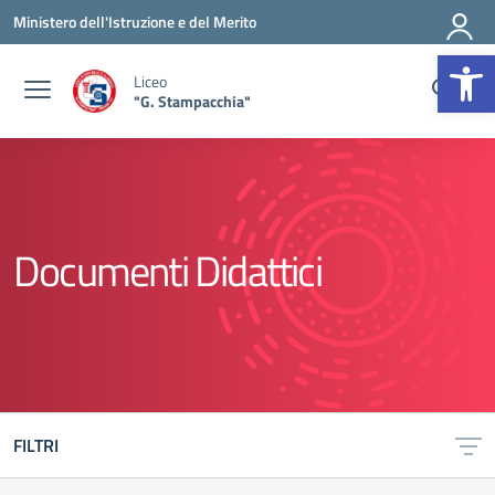
Vai ai contenuti
Vai al menu di navigazione
Vai al footer
Ministero dell'Istruzione e del Merito
Op
Liceo
"G. Stampacchia"
Documenti Didattici
FILTRI