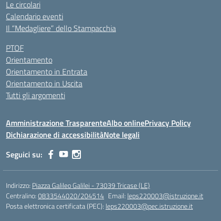
Le circolari
Calendario eventi
Il “Medagliere” dello Stampacchia
PTOF
Orientamento
Orientamento in Entrata
Orientamento in Uscita
Tutti gli argomenti
Amministrazione Trasparente
Albo online
Privacy Policy
Dichiarazione di accessibilità
Note legali
Seguici su:
Indirizzo:
Piazza Galileo Galilei - 73039 Tricase (LE)
Centralino:
0833544020/204514
Email:
leps220003@istruzione.it
Posta elettronica certificata (PEC):
leps220003@pec.istruzione.it