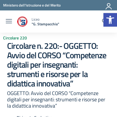
Vai ai contenuti
Vai al menu di navigazione
Vai al footer
Ministero dell'Istruzione e del Merito
Op
Liceo
"G. Stampacchia"
Circolare 220
Circolare n. 220:- OGGETTO:
Avvio del CORSO “Competenze
digitali per insegnanti:
strumenti e risorse per la
didattica innovativa”
OGGETTO: Avvio del CORSO “Competenze
digitali per insegnanti: strumenti e risorse per
la didattica innovativa”