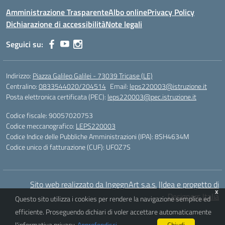
Amministrazione Trasparente
Albo online
Privacy Policy
Dichiarazione di accessibilità
Note legali
Seguici su:
Indirizzo:
Piazza Galileo Galilei - 73039 Tricase (LE)
Centralino:
0833544020/204514
Email:
leps220003@istruzione.it
Posta elettronica certificata (PEC):
leps220003@pec.istruzione.it
Codice fiscale: 90057020753
Codice meccanografico:
LEPS220003
Codice Indice delle Pubbliche Amministrazioni (IPA): 8SH4634M
Codice unico di fatturazione (CUF): UFOZ7S
Sito web realizzato da IngegnArt s.a.s.
|
Idea e progetto di
x
Designers Italia
Questo sito utilizza i cookies per rendere la navigazione semplice ed
efficiente. Proseguendo dichiari di voler accettare automaticamente
l'informativa privacy.
Approfondisci
.
Chiudi