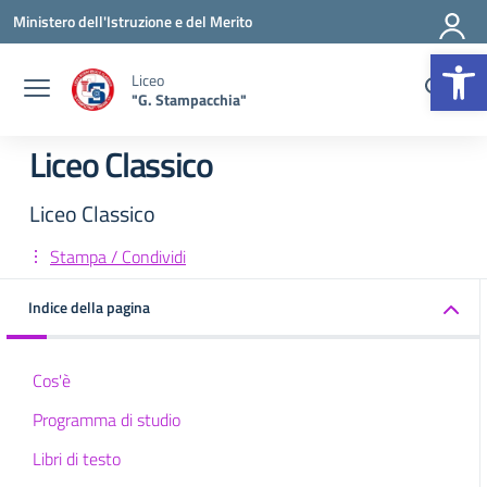
Vai ai contenuti
Vai al menu di navigazione
Vai al footer
Ministero dell'Istruzione e del Merito
Op
Liceo
"G. Stampacchia"
Liceo Classico
Liceo Classico
Stampa / Condividi
Indice della pagina
Cos'è
Programma di studio
Libri di testo