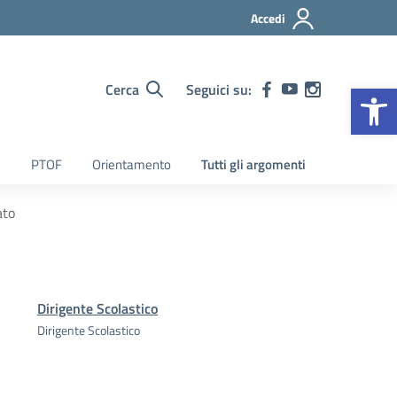
Accedi
Op
Cerca
Seguici su:
PTOF
Orientamento
Tutti gli argomenti
ato
Dirigente Scolastico
Dirigente Scolastico