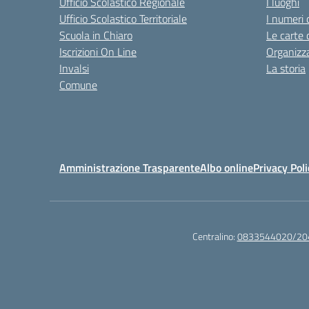
Ufficio Scolastico Regionale
I luoghi
Ufficio Scolastico Territoriale
I numeri 
Scuola in Chiaro
Le carte 
Iscrizioni On Line
Organizz
Invalsi
La storia
Comune
Amministrazione Trasparente
Albo online
Privacy Poli
Centralino:
0833544020/20