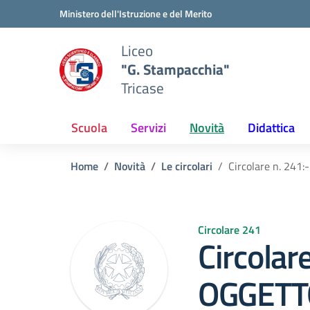
Vai ai contenuti
Vai al menu di navigazione
Vai al footer
Ministero dell'Istruzione e del Merito
Liceo
"G. Stampacchia"
Tricase
Scuola
Servizi
Novità
Didattica
Home
Novità
Le circolari
Circolare n. 241:
Circolare 241
Circolar
OGGETTO