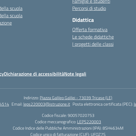
Famiglie e studenti
della scuola
Percorsi di studio
della scuola
Didattica
azione
Offerta formativa
Le schede didattiche
I progetti delle classi
cy
Dichiarazione di accessibilità
Note legali
Indirizzo:
Piazza Galileo Galilei - 73039 Tricase (LE)
4514
Email:
leps220003@istruzione.it
Posta elettronica certificata (PEC):
l
Codice fiscale: 90057020753
Codice meccanografico:
LEPS220003
Codice Indice delle Pubbliche Amministrazioni (IPA): 8SH4634M
Codice unico di fatturazione (CUF): UFOZ7S