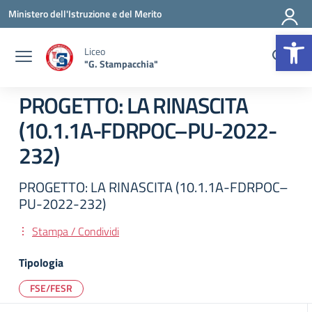
Vai ai contenuti
Vai al menu di navigazione
Vai al footer
Ministero dell'Istruzione e del Merito
Op
Liceo
"G. Stampacchia"
PROGETTO: LA RINASCITA
(10.1.1A-FDRPOC–PU-2022-
232)
PROGETTO: LA RINASCITA (10.1.1A-FDRPOC–
PU-2022-232)
Stampa / Condividi
Tipologia
FSE/FESR