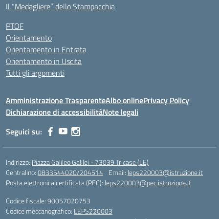
Il “Medagliere” dello Stampacchia
PTOF
Orientamento
Orientamento in Entrata
Orientamento in Uscita
Tutti gli argomenti
Amministrazione Trasparente
Albo online
Privacy Policy
Dichiarazione di accessibilità
Note legali
Seguici su:
Indirizzo:
Piazza Galileo Galilei - 73039 Tricase (LE)
Centralino:
0833544020/204514
Email:
leps220003@istruzione.it
Posta elettronica certificata (PEC):
leps220003@pec.istruzione.it
Codice fiscale: 90057020753
Codice meccanografico:
LEPS220003