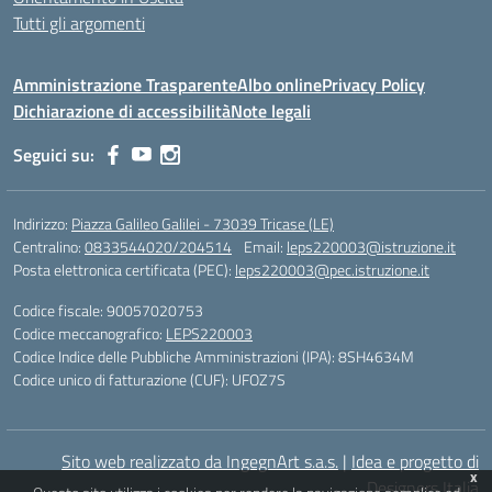
Tutti gli argomenti
Amministrazione Trasparente
Albo online
Privacy Policy
Dichiarazione di accessibilità
Note legali
Seguici su:
Indirizzo:
Piazza Galileo Galilei - 73039 Tricase (LE)
Centralino:
0833544020/204514
Email:
leps220003@istruzione.it
Posta elettronica certificata (PEC):
leps220003@pec.istruzione.it
Codice fiscale: 90057020753
Codice meccanografico:
LEPS220003
Codice Indice delle Pubbliche Amministrazioni (IPA): 8SH4634M
Codice unico di fatturazione (CUF): UFOZ7S
Sito web realizzato da IngegnArt s.a.s.
|
Idea e progetto di
x
Designers Italia