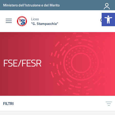
Vai ai contenuti
Vai al menu di navigazione
Vai al footer
Ministero dell'Istruzione e del Merito
Op
Liceo
"G. Stampacchia"
FSE/FESR
FILTRI