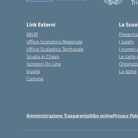
Tr
Link Esterni
La Scuo
MIUR
Presenta
Ufficio Scolastico Regionale
I luoghi
Ufficio Scolastico Territoriale
I numeri 
Scuola in Chiaro
Le carte 
Iscrizioni On Line
Organizz
Invalsi
La storia
Comune
Amministrazione Trasparente
Albo online
Privacy Poli