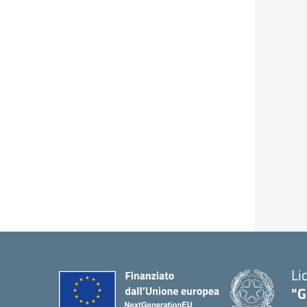
Li
"G