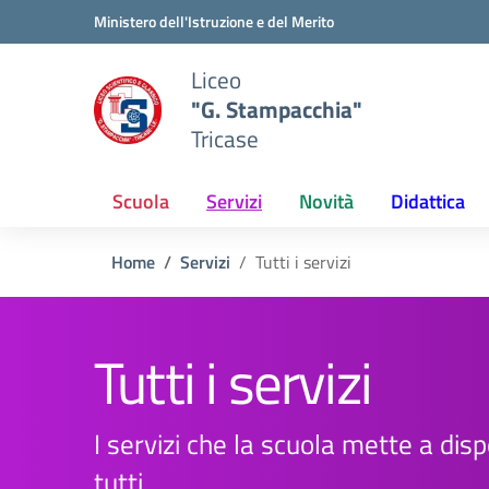
Vai ai contenuti
Vai al menu di navigazione
Vai al footer
Ministero dell'Istruzione e del Merito
Liceo
"G. Stampacchia"
Tricase
Scuola
Servizi
Novità
Didattica
Home
Servizi
Tutti i servizi
Tutti i servizi
I servizi che la scuola mette a disp
tutti.