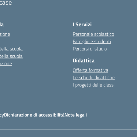
icase
la
I Servizi
zione
Personale scolastico
Famiglie e studenti
della scuola
Percorsi di studio
della scuola
Didattica
azione
Offerta formativa
Le schede didattiche
I progetti delle classi
cy
Dichiarazione di accessibilità
Note legali