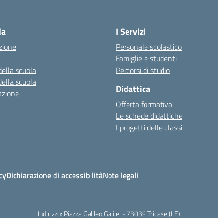
la
I Servizi
zione
Personale scolastico
Famiglie e studenti
della scuola
Percorsi di studio
della scuola
Didattica
azione
Offerta formativa
Le schede didattiche
I progetti delle classi
cy
Dichiarazione di accessibilità
Note legali
Indirizzo:
Piazza Galileo Galilei - 73039 Tricase (LE)