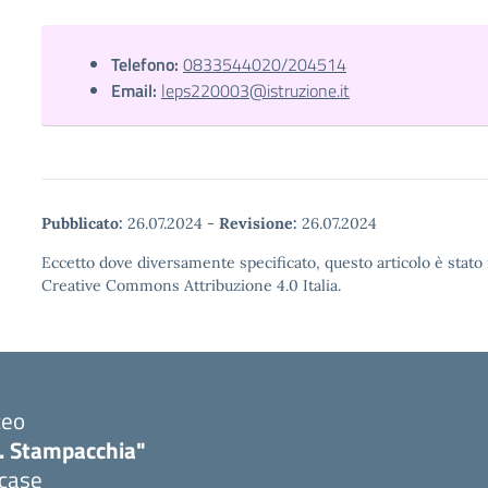
Telefono:
0833544020/204514
Email:
leps220003@istruzione.it
Pubblicato:
26.07.2024
-
Revisione:
26.07.2024
Eccetto dove diversamente specificato, questo articolo è stato 
Creative Commons Attribuzione 4.0 Italia.
ceo
. Stampacchia"
icase