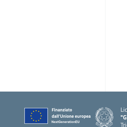
Li
"G
Tr