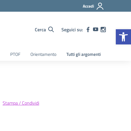
Accedi
Op
Cerca
Seguici su:
PTOF
Orientamento
Tutti gli argomenti
Stampa / Condividi