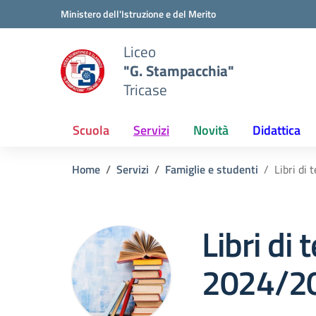
Vai ai contenuti
Vai al menu di navigazione
Vai al footer
Ministero dell'Istruzione e del Merito
Liceo
"G. Stampacchia"
Tricase
Scuola
Servizi
Novità
Didattica
Home
Servizi
Famiglie e studenti
Libri di
Libri di 
2024/2