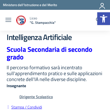
Vai ai contenuti
Vai al menu di navigazione
Vai al footer
Ministero dell'Istruzione e del Merito
Op
Liceo
"G. Stampacchia"
Intelligenza Artificiale
Scuola Secondaria di secondo
grado
Il percorso formativo sarà incentrato
sull'apprendimento pratico e sulle applicazioni
concrete dell'IA nelle diverse discipline.
Insegnante
Dirigente Scolastico
Stampa / Condividi