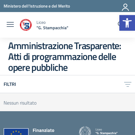
Vai ai contenuti
Vai al menu di navigazione
Vai al footer
Ministero dell'Istruzione e del Merito
Op
Liceo
"G. Stampacchia"
Amministrazione Trasparente:
Atti di programmazione delle
opere pubbliche
FILTRI
Nessun risultato
Liceo
"G. Stampacchia"