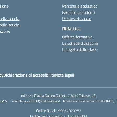
zione
Personale scolastico
Famiglie e studenti
della scuola
Percorsi di studio
della scuola
Didattica
azione
Offerta formativa
Le schede didattiche
I progetti delle classi
cy
Dichiarazione di accessibilità
Note legali
Indirizzo:
Piazza Galileo Galilei - 73039 Tricase (LE)
4514
Email:
leps220003@istruzione.it
Posta elettronica certificata (PEC):
Codice fiscale: 90057020753
Codice meccanografico:
LEPS220003