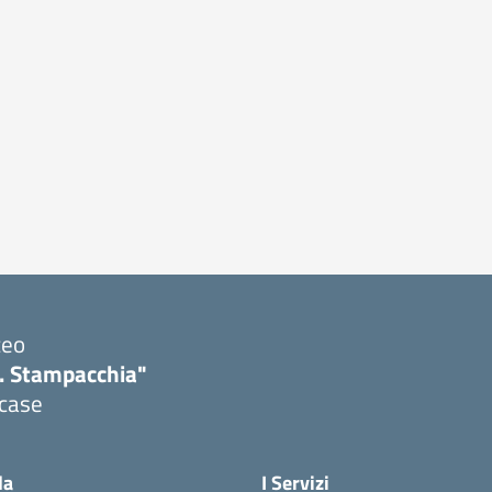
ceo
. Stampacchia"
icase
la
I Servizi