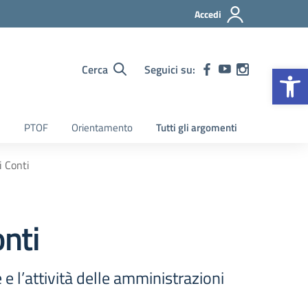
Accedi
Op
Cerca
Seguici su:
PTOF
Orientamento
Tutti gli argomenti
i Conti
onti
e e l’attività delle amministrazioni