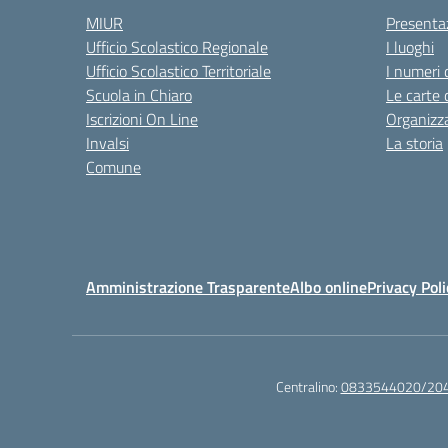
MIUR
Presenta
Ufficio Scolastico Regionale
I luoghi
Ufficio Scolastico Territoriale
I numeri 
Scuola in Chiaro
Le carte 
Iscrizioni On Line
Organizz
Invalsi
La storia
Comune
Amministrazione Trasparente
Albo online
Privacy Poli
Centralino:
0833544020/20