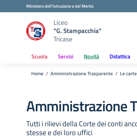
Vai ai contenuti
Vai al menu di navigazione
Vai al footer
Ministero dell'Istruzione e del Merito
Liceo
"G. Stampacchia"
Tricase
Scuola
Servizi
Novità
Didattica
Home
Amministrazione Trasparente
Le carte
Amministrazione T
Tutti i rilievi della Corte dei conti a
stesse e dei loro uffici