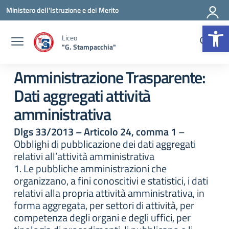
Vai ai contenuti
Vai al menu di navigazione
Vai al footer
Ministero dell'Istruzione e del Merito
Op
Liceo
"G. Stampacchia"
Amministrazione Trasparente:
Dati aggregati attività
amministrativa
Dlgs 33/2013 – Articolo 24, comma 1
–
Obblighi di pubblicazione dei dati aggregati
relativi all’attività amministrativa
1. Le pubbliche amministrazioni che
organizzano, a fini conoscitivi e statistici, i dati
relativi alla propria attività amministrativa, in
forma aggregata, per settori di attività, per
competenza degli organi e degli uffici, per