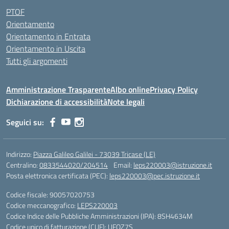
PTOF
Orientamento
Orientamento in Entrata
Orientamento in Uscita
Tutti gli argomenti
Amministrazione Trasparente
Albo online
Privacy Policy
Dichiarazione di accessibilità
Note legali
Seguici su:
Indirizzo:
Piazza Galileo Galilei - 73039 Tricase (LE)
Centralino:
0833544020/204514
Email:
leps220003@istruzione.it
Posta elettronica certificata (PEC):
leps220003@pec.istruzione.it
Codice fiscale: 90057020753
Codice meccanografico:
LEPS220003
Codice Indice delle Pubbliche Amministrazioni (IPA): 8SH4634M
Codice unico di fatturazione (CUF): UFOZ7S