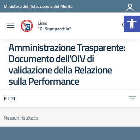
Vai ai contenuti
Vai al menu di navigazione
Vai al footer
Ministero dell'Istruzione e del Merito
Op
Liceo
"G. Stampacchia"
Amministrazione Trasparente:
Documento dell'OIV di
validazione della Relazione
sulla Performance
FILTRI
Nessun risultato