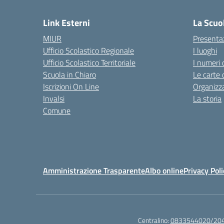
Link Esterni
La Scuo
MIUR
Presenta
Ufficio Scolastico Regionale
I luoghi
Ufficio Scolastico Territoriale
I numeri 
Scuola in Chiaro
Le carte 
Iscrizioni On Line
Organizz
Invalsi
La storia
Comune
Amministrazione Trasparente
Albo online
Privacy Poli
Centralino:
0833544020/20