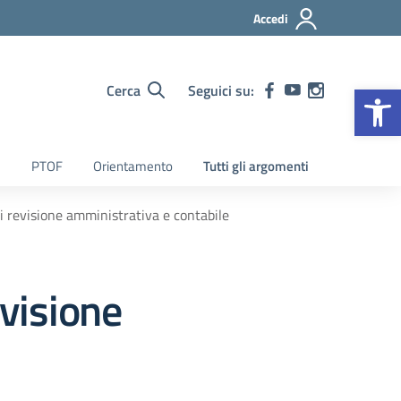
Accedi
Op
Cerca
Seguici su:
PTOF
Orientamento
Tutti gli argomenti
i revisione amministrativa e contabile
evisione