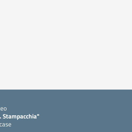
ceo
. Stampacchia"
icase