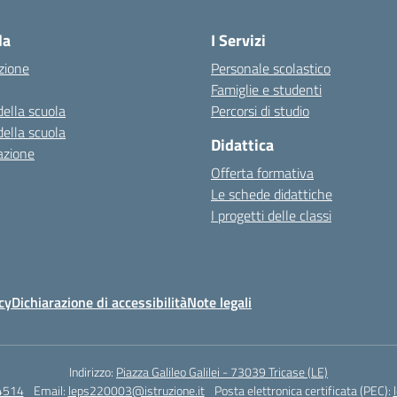
la
I Servizi
zione
Personale scolastico
Famiglie e studenti
della scuola
Percorsi di studio
della scuola
Didattica
azione
Offerta formativa
Le schede didattiche
I progetti delle classi
cy
Dichiarazione di accessibilità
Note legali
Indirizzo:
Piazza Galileo Galilei - 73039 Tricase (LE)
4514
Email:
leps220003@istruzione.it
Posta elettronica certificata (PEC):