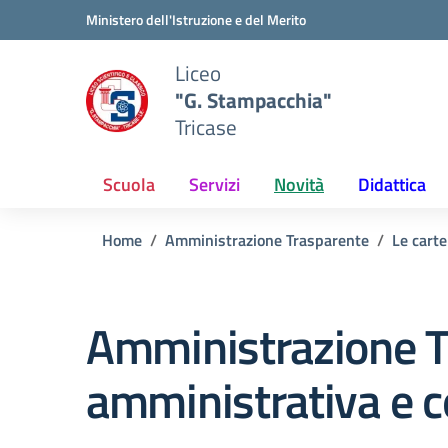
Vai ai contenuti
Vai al menu di navigazione
Vai al footer
Ministero dell'Istruzione e del Merito
Liceo
"G. Stampacchia"
Tricase
Scuola
Servizi
Novità
Didattica
Home
Amministrazione Trasparente
Le carte
Amministrazione T
amministrativa e c