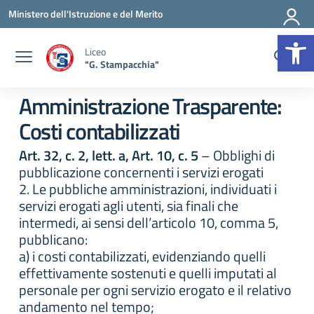
Vai ai contenuti
Vai al menu di navigazione
Vai al footer
Ministero dell'Istruzione e del Merito
Op
Liceo
"G. Stampacchia"
Amministrazione Trasparente:
Costi contabilizzati
Art. 32, c. 2, lett. a, Art. 10, c. 5
– Obblighi di
pubblicazione concernenti i servizi erogati
2. Le pubbliche amministrazioni, individuati i
servizi erogati agli utenti, sia finali che
intermedi, ai sensi dell’articolo 10, comma 5,
pubblicano:
a) i costi contabilizzati, evidenziando quelli
effettivamente sostenuti e quelli imputati al
personale per ogni servizio erogato e il relativo
andamento nel tempo;