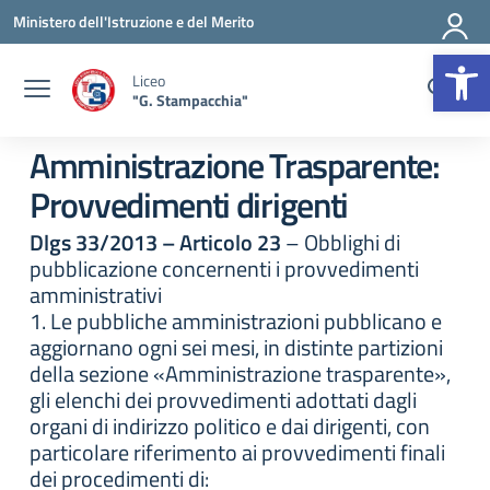
Vai ai contenuti
Vai al menu di navigazione
Vai al footer
Ministero dell'Istruzione e del Merito
Op
Liceo
"G. Stampacchia"
Amministrazione Trasparente:
Provvedimenti dirigenti
Dlgs 33/2013 – Articolo 23
– Obblighi di
pubblicazione concernenti i provvedimenti
amministrativi
1. Le pubbliche amministrazioni pubblicano e
aggiornano ogni sei mesi, in distinte partizioni
della sezione «Amministrazione trasparente»,
gli elenchi dei provvedimenti adottati dagli
organi di indirizzo politico e dai dirigenti, con
particolare riferimento ai provvedimenti finali
dei procedimenti di: