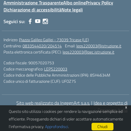
Amministrazione Trasparente
Albo online
Privacy Policy
Dichiarazione di accessibilità
Note legali
Seguici su:
Indirizzo:
Piazza Galileo Galilei - 73039 Tricase (LE)
Centralino:
0833544020/204514
Email:
leps220003@istruzione.it
Posta elettronica certificata (PEC):
leps220003@pec.istruzione.it
Codice fiscale: 90057020753
Codice meccanografico:
LEPS220003
Codice Indice delle Pubbliche Amministrazioni (IPA): 8SH4634M
Codice unico di fatturazione (CUF): UFOZ7S
Sito web realizzato da IngegnArt s.a.s.
|
Idea e progetto di
x
Designers Italia
Questo sito utilizza i cookies per rendere la navigazione semplice ed
efficiente. Proseguendo dichiari di voler accettare automaticamente
l'informativa privacy.
Approfondisci
.
Chiudi